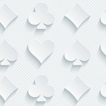
GAMBLING
GAMBLING
 카지노:
직관만으로 프로
슬롯머신에서 
 최첨단
처럼 도박을 할 수
토리텔링의 역할
펴보기
있나요?
내러티브가 플
이어 경험을 향
 Rodriguez
/
By Nicholas Rodriguez
/
2024
October 12, 2024
시키는 방법
 동안 갬블링
도박은 오랫동안 전략,
By Nicholas Rodriguez
/
October 12, 2024
의 급속한 발
운, 심리학이 충돌하는
 놀라운 변화
영역으로 애호가와 전문
번쩍이는 조명과 동전
습니다. 참여
가 모두에게 흥미로운 세
딪히는 소리가 짜릿한
 전반적인 즐거
계를 만들어 왔습니다.
위기를 자아내는 카
시키는 혁신적
많은 플레이어가 세심한
의 활기찬 세계에서 
연구, 통계 분석,...
머신은 가장 인기 있