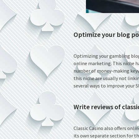
Optimize your blog po
Optimizing your gambling blog
online marketing. This niche h
number of money-making keywor
this niche are usually not link
several ways to improve your S
Write reviews of class
Classic Casino also offers onli
its own separate section for t