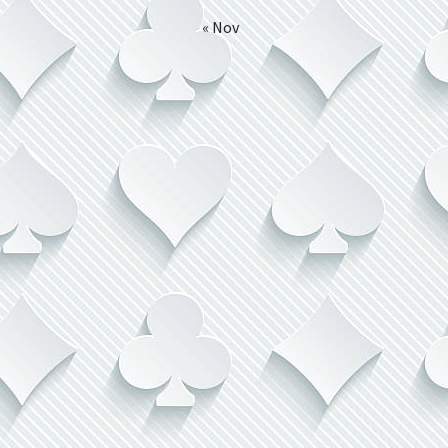
« Nov