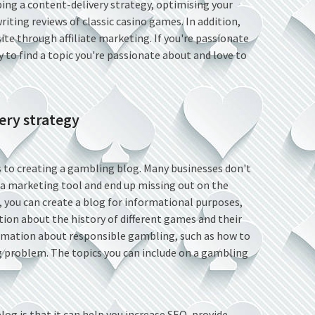
ping a content-delivery strategy, optimising your
riting reviews of classic casino games. In addition,
ite through affiliate marketing. If you're passionate
y to find a topic you're passionate about and love to
ery strategy
 to creating a gambling blog. Many businesses don't
 a marketing tool and end up missing out on the
, you can create a blog for informational purposes,
ion about the history of different games and their
formation about responsible gambling, such as how to
g problem. The topics you can include on a gambling
log is that it can help you increase SEO, provide