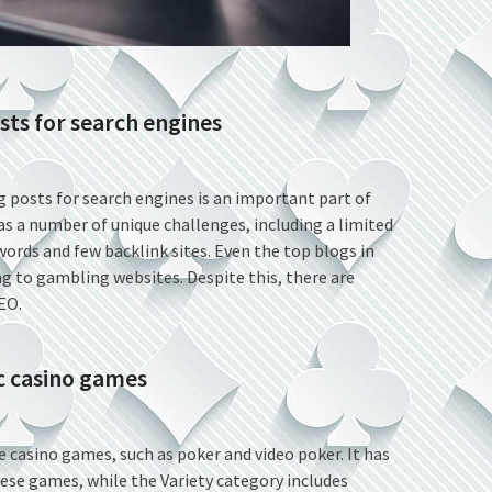
sts for search engines
 posts for search engines is an important part of
as a number of unique challenges, including a limited
ds and few backlink sites. Even the top blogs in
ing to gambling websites. Despite this, there are
EO.
ic casino games
ne casino games, such as poker and video poker. It has
hese games, while the Variety category includes