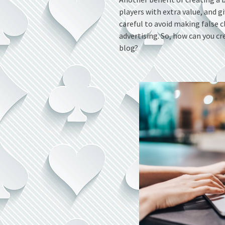
players with extra value, and g
careful to avoid making false c
advertising. So, how can you cr
blog?