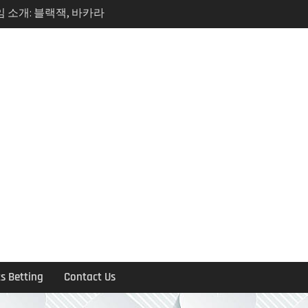
 소개: 블랙잭, 바카라
 트렌드: 2024년에는
셔리 경험을 통해 VIP
비스를 제공하는 방법
s Betting
Contact Us