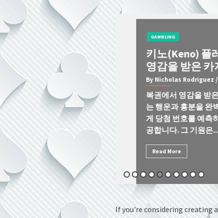
GAMBLING
시
키노(Keno) 플레이
영감을 받은 카지노
By Nicholas Rodriguez
/ Novem
운
복권에서 영감을 받은 카지노
롯
는 행운과 흥분을 완벽하게
기회
게 당첨 번호를 예측하는 스
공합니다. 그 기원은...
Read More
If you're considering creating 