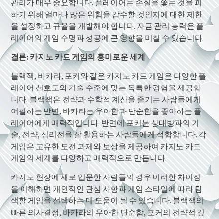
관리가 매우 중요합니다. 플레이어는 손실을 쫓는 것을 피
하기 위해 얼마나 많은 위험을 감수할 것인지에 대한 제한
을 설정하고 규율을 개발해야 합니다. 자금 관리 능력은 플
레이어의 게임 수명과 성공에 큰 영향을 미칠 수 있습니다.
결론: 카지노 카드 게임의 흥미로운 세계
블랙잭, 바카라, 포커와 같은 카지노 카드 게임은 다양한 플
레이어 선호도와 기술 수준에 맞는 독특한 경험을 제공합
니다. 블랙잭은 전략과 수학적 계산을 즐기는 사람들에게
어필하는 반면, 바카라는 우아함과 단순함을 좋아하는 플
레이어에게 매력적입니다. 반면에 포커는 상대방과의 기
술, 전략, 심리전을 잘 활용하는 사람들에게 적합합니다. 각
게임은 고유한 도전 과제와 보상을 제공하여 카지노 카드
게임의 세계를 다양하고 매력적으로 만듭니다.
카지노 현장에 새로 입문한 사람들의 경우 이러한 차이점
을 이해하면 개인적인 관심 사항과 게임 스타일에 따라 탐
색할 게임을 선택하는 데 도움이 될 수 있습니다. 블랙잭의
빠른 의사결정, 바카라의 우아한 단순함, 포커의 전략적 깊