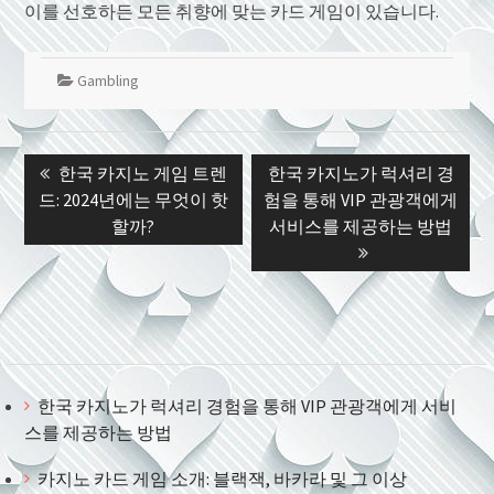
이를 선호하든 모든 취향에 맞는 카드 게임이 있습니다.
Gambling
Post
Previous
Next
한국 카지노 게임 트렌
한국 카지노가 럭셔리 경
navigation
post:
post:
드: 2024년에는 무엇이 핫
험을 통해 VIP 관광객에게
할까?
서비스를 제공하는 방법
한국 카지노가 럭셔리 경험을 통해 VIP 관광객에게 서비
스를 제공하는 방법
카지노 카드 게임 소개: 블랙잭, 바카라 및 그 이상