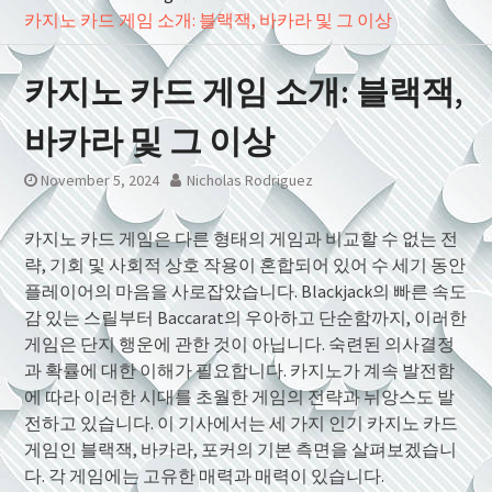
카지노 카드 게임 소개: 블랙잭, 바카라 및 그 이상
카지노 카드 게임 소개: 블랙잭,
바카라 및 그 이상
November 5, 2024
Nicholas Rodriguez
카지노 카드 게임은 다른 형태의 게임과 비교할 수 없는 전
략, 기회 및 사회적 상호 작용이 혼합되어 있어 수 세기 동안
플레이어의 마음을 사로잡았습니다. Blackjack의 빠른 속도
감 있는 스릴부터 Baccarat의 우아하고 단순함까지, 이러한
게임은 단지 행운에 관한 것이 아닙니다. 숙련된 의사결정
과 확률에 대한 이해가 필요합니다. 카지노가 계속 발전함
에 따라 이러한 시대를 초월한 게임의 전략과 뉘앙스도 발
전하고 있습니다. 이 기사에서는 세 가지 인기 카지노 카드
게임인 블랙잭, 바카라, 포커의 기본 측면을 살펴보겠습니
다. 각 게임에는 고유한 매력과 매력이 있습니다.