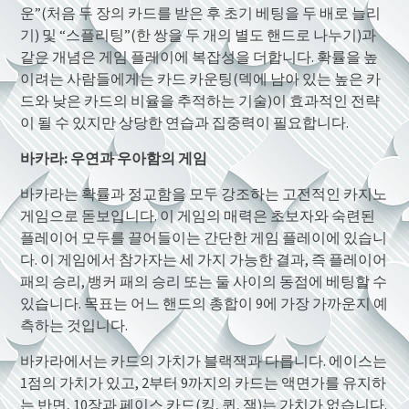
운”(처음 두 장의 카드를 받은 후 초기 베팅을 두 배로 늘리
기) 및 “스플리팅”(한 쌍을 두 개의 별도 핸드로 나누기)과
같은 개념은 게임 플레이에 복잡성을 더합니다. 확률을 높
이려는 사람들에게는 카드 카운팅(덱에 남아 있는 높은 카
드와 낮은 카드의 비율을 추적하는 기술)이 효과적인 전략
이 될 수 있지만 상당한 연습과 집중력이 필요합니다.
바카라: 우연과 우아함의 게임
바카라는 확률과 정교함을 모두 강조하는 고전적인 카지노
게임으로 돋보입니다. 이 게임의 매력은 초보자와 숙련된
플레이어 모두를 끌어들이는 간단한 게임 플레이에 있습니
다. 이 게임에서 참가자는 세 가지 가능한 결과, 즉 플레이어
패의 승리, 뱅커 패의 승리 또는 둘 사이의 동점에 베팅할 수
있습니다. 목표는 어느 핸드의 총합이 9에 가장 가까운지 예
측하는 것입니다.
바카라에서는 카드의 가치가 블랙잭과 다릅니다. 에이스는
1점의 가치가 있고, 2부터 9까지의 카드는 액면가를 유지하
는 반면, 10장과 페이스 카드(킹, 퀸, 잭)는 가치가 없습니다.