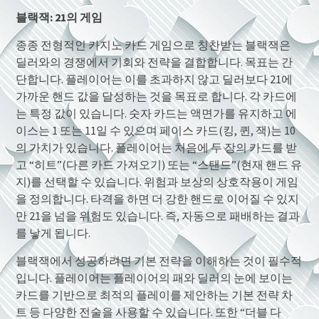
블랙잭: 21의 게임
종종 전형적인 카지노 카드 게임으로 칭찬받는 블랙잭은
딜러와의 경쟁에서 기회와 전략을 결합합니다. 목표는 간
단합니다. 플레이어는 이를 초과하지 않고 딜러보다 21에
가까운 핸드 값을 달성하는 것을 목표로 합니다. 각 카드에
는 특정 값이 있습니다. 숫자 카드는 액면가를 유지하고 에
이스는 1 또는 11일 수 있으며 페이스 카드(킹, 퀸, 잭)는 10
의 가치가 있습니다. 플레이어는 처음에 두 장의 카드를 받
고 “히트”(다른 카드 가져오기) 또는 “스탠드”(현재 핸드 유
지)를 선택할 수 있습니다. 위험과 보상의 상호작용이 게임
을 정의합니다. 타격을 하면 더 강한 핸드로 이어질 수 있지
만 21을 넘을 위험도 있습니다. 즉, 자동으로 패배하는 결과
를 낳게 됩니다.
블랙잭에서 성공하려면 기본 전략을 이해하는 것이 필수적
입니다. 플레이어는 플레이어의 패와 딜러의 눈에 보이는
카드를 기반으로 최적의 플레이를 제안하는 기본 전략 차
트 등 다양한 전술을 사용할 수 있습니다. 또한 “더블 다