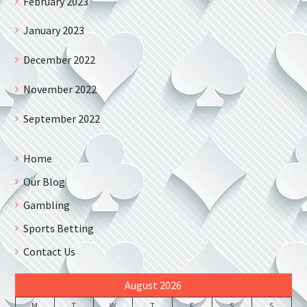
February 2023
January 2023
December 2022
November 2022
September 2022
Home
Our Blog
Gambling
Sports Betting
Contact Us
August 2026
M
T
W
T
F
S
S